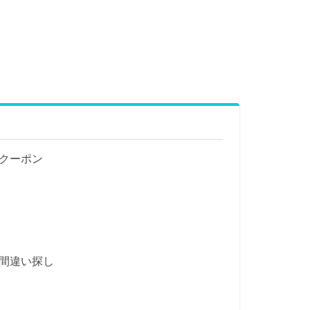
ズクーポン
！間違い探し
）
）