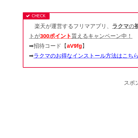
楽天が運営するフリマアプリ、
ラクマ
の
トが
300ポイント
貰えるキャンペーン中！
➡招待コード【
aV9fg
】
➡
ラクマのお得なインストール方法はこち
スポ