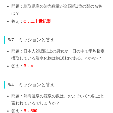
問題：鳥取県産の卸売数量が全国第1位の梨の名称
は？
答え：
C
．二十世紀梨
5/7 ミッションと答え
問題：日本人20歳以上の男女が一日の中で平均指定
摂取している炭水化物は約181gである。○か×か？
答え：
B
．
×
5/4 ミッションと答え
問題：熱海温泉の源泉の数は、およそいくつ以上と
言われているでしょうか？
答え：
B
．
500