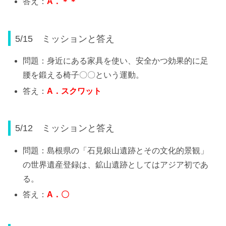
答え：
A
．＊＊
5/15 ミッションと答え
問題：身近にある家具を使い、安全かつ効果的に足
腰を鍛える椅子〇〇という運動。
答え：
A
．スクワット
5/12 ミッションと答え
問題：島根県の「石見銀山遺跡とその文化的景観」
の世界遺産登録は、鉱山遺跡としてはアジア初であ
る。
答え：
A
．〇