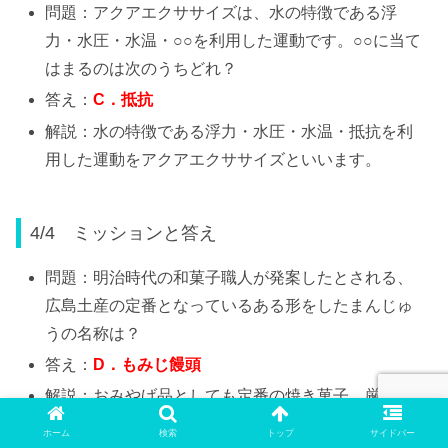
問題：アクアエクササイズは、水の特徴である浮
力・水圧・水温・○○を利用した運動です。○○に当て
はまるのは次のうちどれ？
答え：
C
．抵抗
解説：水の特徴である浮力・水圧・水温・抵抗を利
用した運動をアクアエクササイズといいます。
4/4 ミッションと答え
問題：明治時代の和菓子職人が発案したとされる、
広島土産の定番となっているある形をしたまんじゅ
うの名称は？
答え：
D
．もみじ饅頭
解説：おみやげ品としても定番の焼き菓子、厳島の
名産「もみじ饅頭」。
ホーム
検索
トップ
サイドバー