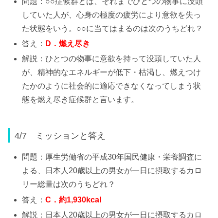
問題：○○症候群とは、それまでひとつの物事に没頭
していた人が、心身の極度の疲労により意欲を失っ
た状態をいう。○○に当てはまるのは次のうちどれ？
答え：
D
．燃え尽き
解説：ひとつの物事に意欲を持って没頭していた人
が、精神的なエネルギーが低下・枯渇し、燃えつけ
たかのように社会的に適応できなくなってしまう状
態を燃え尽き症候群と言います。
4/7 ミッションと答え
問題：厚生労働省の平成30年国民健康・栄養調査に
よる、日本人20歳以上の男女が一日に摂取するカロ
リー総量は次のうちどれ？
答え：
C
．約
1,930kcal
解説：日本人20歳以上の男女が一日に摂取するカロ