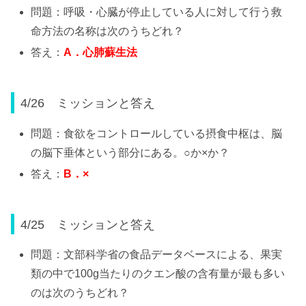
問題：呼吸・心臓が停止している人に対して行う救
命方法の名称は次のうちどれ？
答え：
A
．心肺蘇生法
4/26 ミッションと答え
問題：食欲をコントロールしている摂食中枢は、脳
の脳下垂体という部分にある。○か×か？
答え：
B
．
×
4/25 ミッションと答え
問題：文部科学省の食品データベースによる、果実
類の中で100g当たりのクエン酸の含有量が最も多い
のは次のうちどれ？