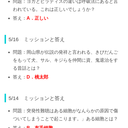
問題：ヨガとピラティスの違いは呼吸法にあると言
われている。これは正しいでしょうか？
答え：
A
．正しい
5/16 ミッションと答え
問題：岡山県が伝説の発祥と言われる、きびだんご
をもって犬、サル、キジらを仲間に資、鬼退治をす
る昔話とは？
答え：
D
．桃太郎
5/14 ミッションと答え
問題：突発性難聴はある細胞がなんらかの原因で傷
ついてしまうことで起こります。」ある細胞とは？
答え：
B
．有毛細胞