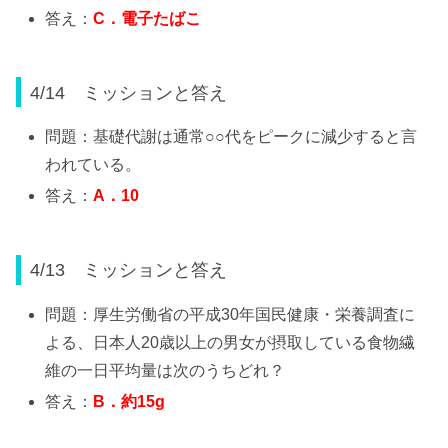
答え：
C
．電子たばこ
4/14 ミッションと答え
問題：基礎代謝は通常○○代をピークに減少すると言
われている。
答え：
A
．
10
4/13 ミッションと答え
問題：厚生労働省の平成30年国民健康・栄養調査に
よる、日本人20歳以上の男女が摂取している食物繊
維の一日平均量は次のうちどれ？
答え：
B
．約
15g