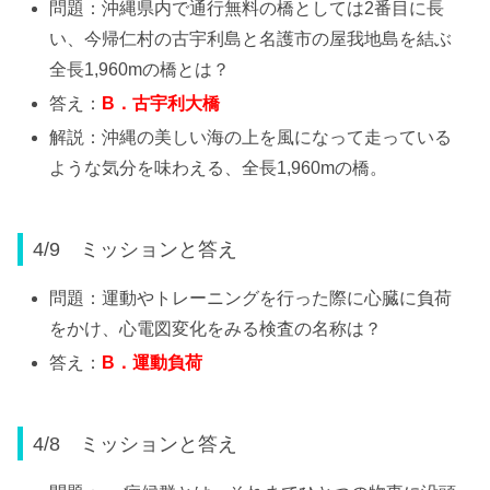
問題：沖縄県内で通行無料の橋としては2番目に長
い、今帰仁村の古宇利島と名護市の屋我地島を結ぶ
全長1,960mの橋とは？
答え：
B
．古宇利大橋
解説：沖縄の美しい海の上を風になって走っている
ような気分を味わえる、全長1,960mの橋。
4/9 ミッションと答え
問題：運動やトレーニングを行った際に心臓に負荷
をかけ、心電図変化をみる検査の名称は？
答え：
B
．運動負荷
4/8 ミッションと答え