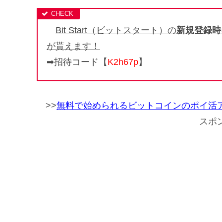
Bit Start（
ビットスタート）
の
新規登録時
が貰えます！
➡招待コード【
K2h67p
】
>>
無料で始められるビットコインのポイ活
スポ