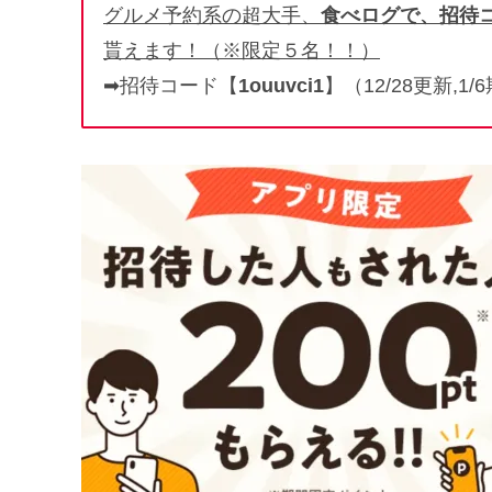
グルメ予約系の超大手、
食べログで、招待
貰えます！（※限定５名！！）
➡招待コード【
1ouuvci1
】（12/28更新,1/