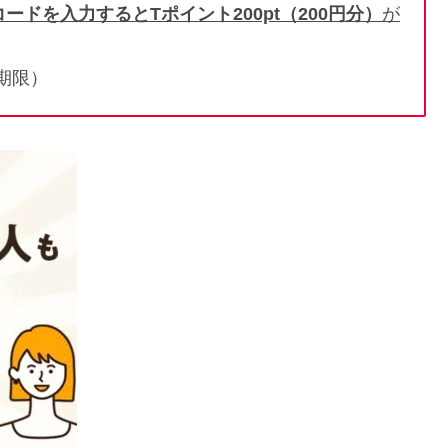
コードを入力すると
T
ポイント
200pt
（
200
円分）
が
6期限）